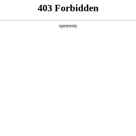
产品及服务
行业解决方案
合作伙伴
投资者关系
新版本亮点一图速览